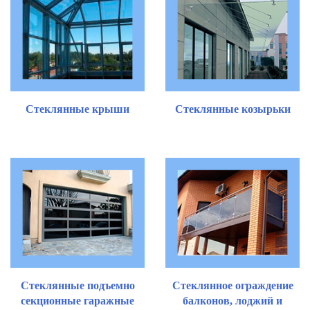
Стеклянные крыши
Стеклянные козырьки
Стеклянные подъемно
Стеклянное ограждение
секционные гаражные
балконов, лоджий и